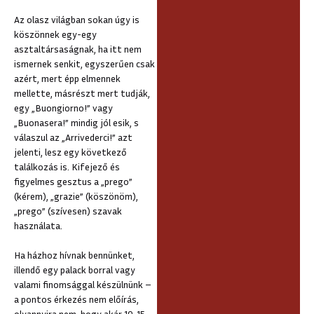
Az olasz világban sokan úgy is
köszönnek egy-egy
asztaltársaságnak, ha itt nem
ismernek senkit, egyszerűen csak
azért, mert épp elmennek
mellette, másrészt mert tudják,
egy „Buongiorno!” vagy
„Buonasera!” mindig jól esik, s
válaszul az „Arrivederci!” azt
jelenti, lesz egy következő
találkozás is. Kifejező és
figyelmes gesztus a „prego”
(kérem), „grazie” (köszönöm),
„prego” (szívesen) szavak
használata.
Ha házhoz hívnak bennünket,
illendő egy palack borral vagy
valami finomsággal készülnünk –
a pontos érkezés nem előírás,
olyannyira nem, hogy akár 10-15