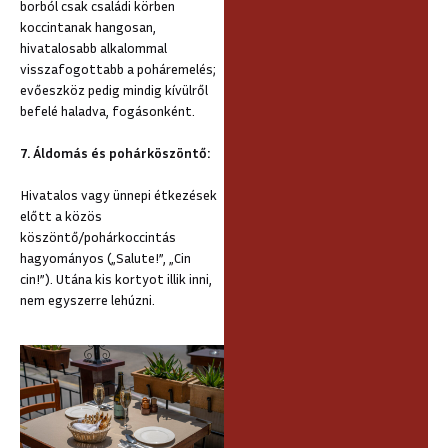
borból csak családi körben
koccintanak hangosan,
hivatalosabb alkalommal
visszafogottabb a poháremelés;
evőeszköz pedig mindig kívülről
befelé haladva, fogásonként.
7. Áldomás és pohárköszöntő:
Hivatalos vagy ünnepi étkezések
előtt a közös
köszöntő/pohárkoccintás
hagyományos („Salute!”, „Cin
cin!”). Utána kis kortyot illik inni,
nem egyszerre lehúzni.