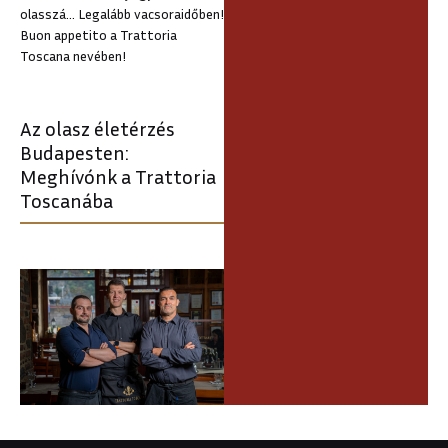
olasszá… Legalább vacsoraidőben!
Buon appetito a Trattoria
Toscana nevében!
Az olasz életérzés
Budapesten:
Meghívónk a Trattoria
Toscanába