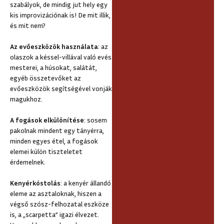
szabályok, de mindig jut hely egy
kis improvizációnak is! De mit illik,
és mit nem?
Az evőeszközök használata
: az
olaszok a késsel-villával való evés
mesterei, a húsokat, salátát,
egyéb összetevőket az
evőeszközök segítségével vonják
magukhoz.
A fogások elkülönítése
: sosem
pakolnak mindent egy tányérra,
minden egyes étel, a fogások
elemei külön tiszteletet
érdemelnek.
Kenyérkóstolás
: a kenyér állandó
eleme az asztaloknak, hiszen a
végső szósz-felhozatal eszköze
is, a „scarpetta” igazi élvezet.