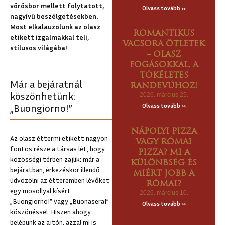
vörösbor mellett folytatott,
Olvass tovább »
nagyívű beszélgetésekben.
Most elkalauzolunk az olasz
ROMANTIKUS
etikett izgalmakkal teli,
VACSORA ÖTLETEK
stílusos világába!
– OLASZ
FOGÁSOKKAL, A
TÖKÉLETES
Már a bejáratnál
RANDEVÚHOZ!
köszönhetünk:
2026. március 25.
„Buongiorno!”
Olvass tovább »
NÁPOLYI PIZZA
Az olasz éttermi etikett nagyon
VAGY RÓMAI
fontos része a társas lét, hogy
PIZZA? MI A
közösségi térben zajlik: már a
KÜLÖNBSÉG ÉS
bejáratban, érkezéskor illendő
MIÉRT JOBB A
üdvözölni az étteremben lévőket
RÓMAI?
egy mosollyal kísért
2026. március 10.
„Buongiorno!” vagy „Buonasera!”
Olvass tovább »
köszönéssel. Hiszen ahogy
belépünk az ajtón, azzal mi is