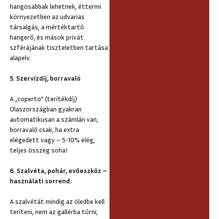
hangosabbak lehetnek, éttermi
környezetben az udvarias
társalgás, a mértéktartó
hangerő, és mások privát
szférájának tiszteletben tartása
alapelv.
5. Szervízdíj, borravaló
A „coperto” (terítékdíj)
Olaszországban gyakran
automatikusan a számlán van,
borravaló csak, ha extra
elégedett vagy – 5-10% elég,
teljes összeg soha!
6. Szalvéta, pohár, evőeszköz –
használati sorrend:
A szalvétát mindig az öledbe kell
teríteni, nem az gallérba tűrni;