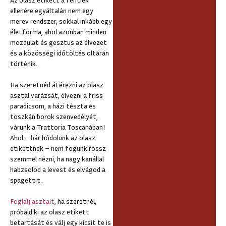
ellenére egyáltalán nem egy
merev rendszer, sokkal inkább egy
életforma, ahol azonban minden
mozdulat és gesztus az élvezet
és a közösségi időtöltés oltárán
történik.
Ha szeretnéd átérezni az olasz
asztal varázsát, élvezni a friss
paradicsom, a házi tészta és
toszkán borok szenvedélyét,
várunk a Trattoria Toscanában!
Ahol – bár hódolunk az olasz
etikettnek – nem fogunk rossz
szemmel nézni, ha nagy kanállal
habzsolod a levest és elvágod a
spagettit.
Foglalj asztalt
, ha szeretnél,
próbáld ki az olasz etikett
betartását és válj egy kicsit te is