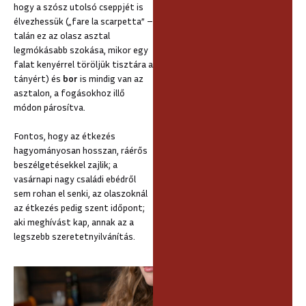
hogy a szósz utolsó cseppjét is
élvezhessük („fare la scarpetta” –
talán ez az olasz asztal
legmókásabb szokása, mikor egy
falat kenyérrel töröljük tisztára a
tányért) és
bor
is mindig
van az
asztalon, a fogásokhoz illő
módon párosítva.
Fontos, hogy az étkezés
hagyományosan hosszan, ráérős
beszélgetésekkel zajlik; a
vasárnapi nagy családi ebédről
sem rohan el senki, az olaszoknál
az étkezés pedig szent időpont;
aki meghívást kap, annak az a
legszebb szeretetnyilvánítás.