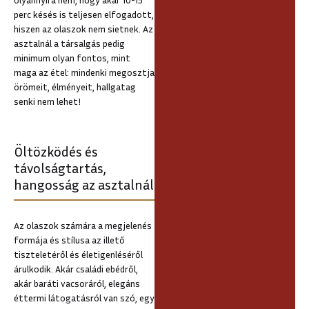
perc késés is teljesen elfogadott,
hiszen az olaszok nem sietnek. Az
asztalnál a társalgás pedig
minimum olyan fontos, mint
maga az étel: mindenki megosztja
örömeit, élményeit, hallgatag
senki nem lehet!
Öltözködés és
távolságtartás,
hangosság az asztalnál
Az olaszok számára a megjelenés
formája és stílusa az illető
tiszteletéről és életigenléséről
árulkodik. Akár családi ebédről,
akár baráti vacsoráról, elegáns
éttermi látogatásról van szó, egy