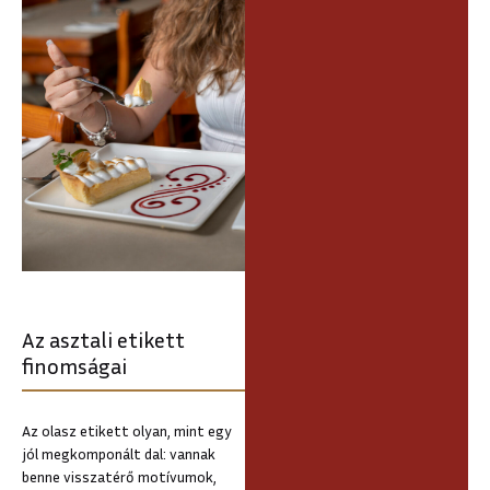
Az asztali etikett
finomságai
Az olasz etikett olyan, mint egy
jól megkomponált dal: vannak
benne visszatérő motívumok,