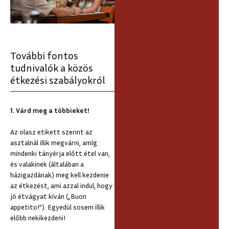
További fontos
tudnivalók a közös
étkezési szabályokról
1. Várd meg a többieket!
Az olasz etikett szerint az
asztalnál illik megvárni, amíg
mindenki tányérja előtt étel van,
és valakinek (általában a
házigazdának) meg kell kezdenie
az étkezést, ami azzal indul, hogy
jó étvágyat kíván („Buon
appetito!”). Egyedül sosem illik
előbb nekikezdeni!