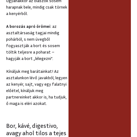
Ugyanakkor az olaszok sosem
harapnak bele, mindig csak törnek
a kenyérből.
A borozás apró örömei
: az
asztaltársaság tagjai mindig
pohárból, s nem üvegből
fogyasztják a bort és sosem
töltik teljesre a poharat –
hagyják a bort „lélegezni”.
Kínáljuk meg barátainkat! Az
asztalunkon lévő javakból, legyen
az kenyér, sajt, vagy egy falatnyi
előétel, kínáljuk meg
partnereinket akkor is, ha tudjuk,
ő maga is eléri azokat.
Bor, kávé, digestivo,
avagy ahol tilos a tejes