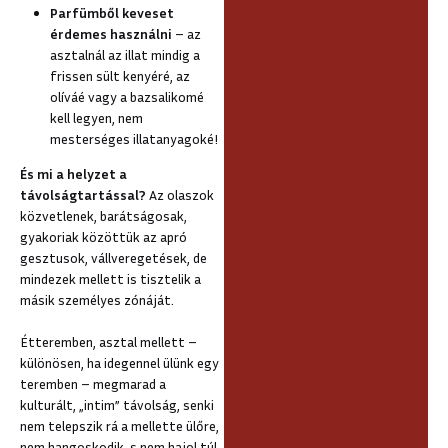
Parfümből keveset
érdemes használni
– az
asztalnál az illat mindig a
frissen sült kenyéré, az
olíváé vagy a bazsalikomé
kell legyen, nem
mesterséges illatanyagoké!
És mi a helyzet a
távolságtartással?
Az olaszok
közvetlenek, barátságosak,
gyakoriak közöttük az apró
gesztusok, vállveregetések, de
mindezek mellett is tisztelik a
másik személyes zónáját.
Étteremben, asztal mellett –
különösen, ha idegennel ülünk egy
teremben – megmarad a
kulturált, „intim” távolság, senki
nem telepszik rá a mellette ülőre,
nem hangoskodik, s nem hajol túl