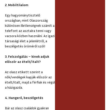
2. Mobiltilalom
Egy hagyománytisztelő
országban, mint Olaszország
különösen illetlenségnek számít a
telefont az asztalra tenni vagy
vacsora közben használni. Az igazi
társasági élet a jelenlétről, a
beszélgetés öröméről szól!
3. Felszolgálás – kinek adjuk
először az ételt/italt?
Az olasz etikett szerint a
nők/vendégek kapják először az
ételt/italt, majd a férfiak és végül
a házigazda.
4. Hangerő, beszélgetés
Bár az olasz családok gyakran