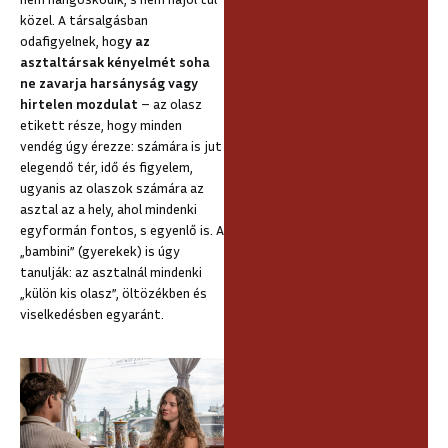
közel. A társalgásban
odafigyelnek, hog
y az
asztaltársak kényelmét soha
ne zavarja harsányság vagy
hirtelen mozdulat
– az olasz
etikett része, hogy minden
vendég úgy érezze: számára is jut
elegendő tér, idő és figyelem,
ugyanis az olaszok számára az
asztal az a hely, ahol mindenki
egyformán fontos, s egyenlő is. A
„bambini” (gyerekek) is úgy
tanulják: az asztalnál mindenki
„külön kis olasz”, öltözékben és
viselkedésben egyaránt.