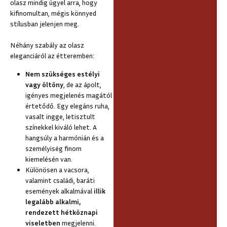
olasz mindig ügyel arra, hogy
kifinomultan, mégis könnyed
stílusban jelenjen meg.
Néhány szabály az olasz
eleganciáról az étteremben:
Nem szükséges estélyi
vagy öltöny
, de az ápolt,
igényes megjelenés magától
értetődő. Egy elegáns ruha,
vasalt ingge, letisztult
színekkel kiváló lehet. A
hangsúly a harmónián és a
személyiség finom
kiemelésén van.
Különösen a vacsora,
valamint családi, baráti
események alkalmával
illik
legalább alkalmi,
rendezett hétköznapi
viseletben
megjelenni.