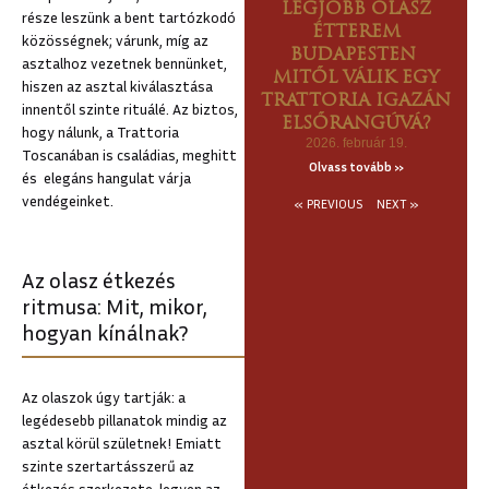
LEGJOBB OLASZ
része leszünk a bent tartózkodó
ÉTTEREM
közösségnek; várunk, míg az
BUDAPESTEN
asztalhoz vezetnek bennünket,
MITŐL VÁLIK EGY
hiszen az asztal kiválasztása
TRATTORIA IGAZÁN
innentől szinte rituálé. Az biztos,
ELSŐRANGÚVÁ?
hogy nálunk, a Trattoria
2026. február 19.
Toscanában is családias, meghitt
Olvass tovább »
és elegáns hangulat várja
vendégeinket.
« PREVIOUS
NEXT »
Az olasz étkezés
ritmusa: Mit, mikor,
hogyan kínálnak?
Az olaszok úgy tartják: a
legédesebb pillanatok mindig az
asztal körül születnek! Emiatt
szinte szertartásszerű az
étkezés szerkezete, legyen az