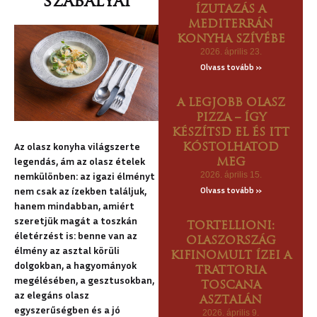
szabályai
ÍZUTAZÁS A
U
MEDITERRÁN
ZKÁNÁBA
KONYHA SZÍVÉBE
2026. április 23.
CSOLAT
Olvass tovább »
A LEGJOBB OLASZ
PIZZA – ÍGY
KÉSZÍTSD EL ÉS ITT
Az olasz konyha világszerte
KÓSTOLHATOD
legendás, ám az olasz ételek
MEG
nemkülönben: az igazi élményt
2026. április 15.
nem csak az ízekben találjuk,
Olvass tovább »
hanem mindabban, amiért
szeretjük magát a toszkán
TORTELLIONI:
életérzést is: benne van az
OLASZORSZÁG
élmény az asztal körüli
KIFINOMULT ÍZEI A
dolgokban, a hagyományok
TRATTORIA
megélésében, a gesztusokban,
TOSCANA
az elegáns olasz
ASZTALÁN
egyszerűségben és a jó
2026. április 9.