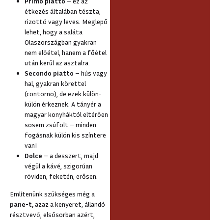
Primo piatto
– ez az
étkezés általában tészta,
rizottó vagy leves. Meglepő
lehet, hogy a saláta
Olaszországban gyakran
nem előétel, hanem a főétel
után kerül az asztalra.
Secondo piatto
– hús vagy
hal, gyakran körettel
(contorno), de ezek külön-
külön érkeznek. A tányér a
magyar konyháktól eltérően
sosem zsúfolt – minden
fogásnak külön kis színtere
van!
Dolce
– a desszert, majd
végül a kávé, szigorúan
röviden, feketén, erősen.
Említenünk szükséges még a
pane-t,
azaz a kenyeret,
állandó
résztvevő, elsősorban azért,