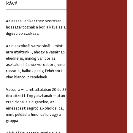
kávé
Az asztali etiketthez szorosan
hozzátartoznak a bor, a kávé és a
digestivo szokásai.
Az olaszoknál vacsoránál – mint
arra utaltunk -, ahogy a vasárnapi
ebédnél is, mindig van bor az
asztalon: húshoz vörösbort, vino
rosso-t, halhoz pedig fehérbort,
vino bianco-t rendelnek.
Vacsora – amit általában 20 és 22
óra között fogyasztanak – után
tradicionális a digestivo, az
emésztést segítő alkoholos ital,
mint például a limoncello vagy a
grappa.
A kávéfogyasztás igazi rituálé: