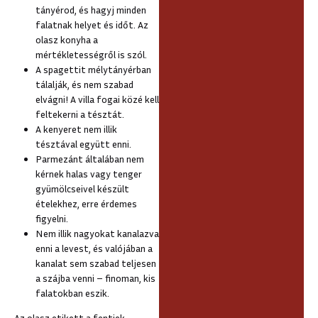
tányérod, és hagyj minden
falatnak helyet és időt. Az
olasz konyha a
mértékletességről is szól.
A spagettit mélytányérban
tálalják, és nem szabad
elvágni! A villa fogai közé kell
feltekerni a tésztát.
A kenyeret nem illik
tésztával együtt enni.
Parmezánt általában nem
kérnek halas vagy tenger
gyümölcseivel készült
ételekhez, erre érdemes
figyelni.
Nem illik nagyokat kanalazva
enni a levest, és valójában a
kanalat sem szabad teljesen
a szájba venni – finoman, kis
falatokban eszik.
Az olasz etikett a fentiek