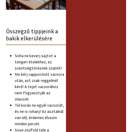
Összegző tippjeink a
bakik elkerülésére
Soha ne keverj sajtot a
tengeri ételekhez, ez
szentségtörésnek számít!
Ne kérj cappuccinót vacsora
után, azt csak reggelinél
kérd! A tejet vacsorához
nem fogyasztják az
olaszok.
Túl korán ne egyél vacsorát,
és ne is rohanj! Az asztalnál
van idő, érdemes élvezni
minden percét.
Sose zsúfold tele a