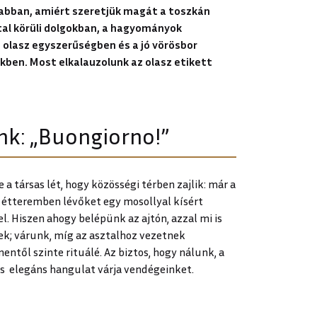
dabban, amiért szeretjük magát a toszkán
tal körüli dolgokban, a hagyományok
olasz egyszerűségben és a jó vörösbor
kben. Most elkalauzolunk az olasz etikett
nk: „Buongiorno!”
 a társas lét, hogy közösségi térben zajlik: már a
z étteremben lévőket egy mosollyal kísért
. Hiszen ahogy belépünk az ajtón, azzal mi is
ek; várunk, míg az asztalhoz vezetnek
entől szinte rituálé. Az biztos, hogy nálunk, a
és elegáns hangulat várja vendégeinket.