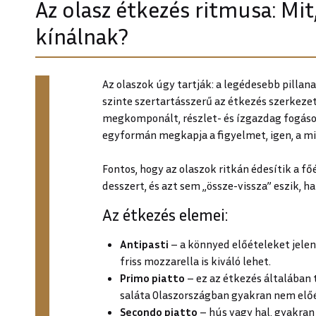
Az olasz étkezés ritmusa: Mit
kínálnak?
Az olaszok úgy tartják: a legédesebb pillan
szinte szertartásszerű az étkezés szerkezet
megkomponált, részlet- és ízgazdag fogáso
egyformán megkapja a figyelmet, igen, a m
Fontos, hogy az olaszok ritkán édesítik a fő
desszert, és azt sem „össze-vissza” eszik, 
Az étkezés elemei:
Antipasti
– a könnyed előételeket jelent
friss mozzarella is kiváló lehet.
Primo piatto
– ez az étkezés általában 
saláta Olaszországban gyakran nem előét
Secondo piatto
– hús vagy hal, gyakran