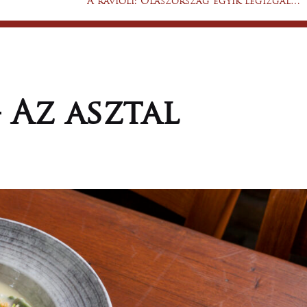
A ravioli: Olaszország egyik legizgalmasabb tésztakülönlegessége
 Az asztal