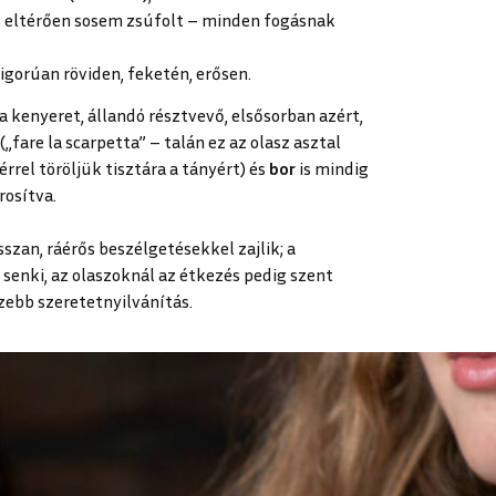
l eltérően sosem zsúfolt – minden fogásnak
zigorúan röviden, feketén, erősen.
a kenyeret,
állandó résztvevő, elsősorban azért,
„fare la scarpetta” – talán ez az olasz asztal
rel töröljük tisztára a tányért) és
bor
is mindig
rosítva.
zan, ráérős beszélgetésekkel zajlik; a
 senki, az olaszoknál az étkezés pedig szent
zebb szeretetnyilvánítás.