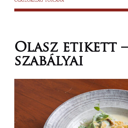
Olaszország Toscana
ITALLAP
KAPU
TOSZKÁNÁBA
Olasz etikett –
KAPCSOLAT
szabályai