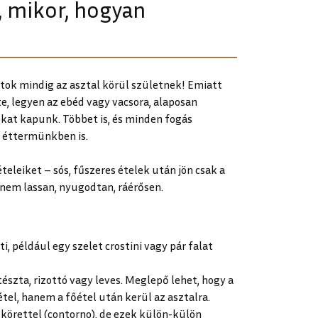
, mikor, hogyan
atok mindig az asztal körül születnek! Emiatt
e, legyen az ebéd vagy vacsora, alaposan
kat kapunk. Többet is, és minden fogás
i éttermünkben is.
ételeiket – sós, fűszeres ételek után jön csak a
hanem lassan, nyugodtan, ráérősen.
i, például egy szelet crostini vagy pár falat
tészta, rizottó vagy leves. Meglepő lehet, hogy a
el, hanem a főétel után kerül az asztalra.
 körettel (contorno), de ezek külön-külön