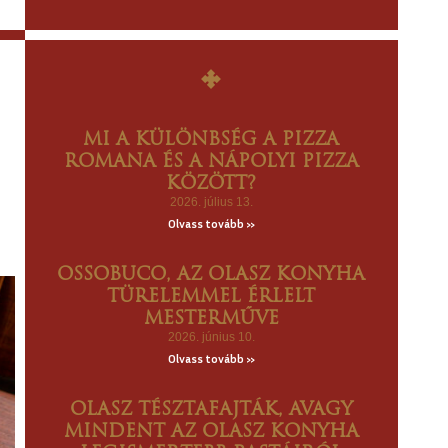
MI A KÜLÖNBSÉG A PIZZA
ROMANA ÉS A NÁPOLYI PIZZA
KÖZÖTT?
2026. július 13.
Olvass tovább »
OSSOBUCO, AZ OLASZ KONYHA
TÜRELEMMEL ÉRLELT
MESTERMŰVE
2026. június 10.
Olvass tovább »
OLASZ TÉSZTAFAJTÁK, AVAGY
MINDENT AZ OLASZ KONYHA