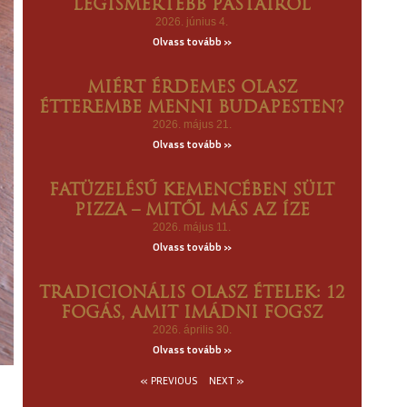
LEGISMERTEBB PASTÁIRÓL
2026. június 4.
Olvass tovább »
MIÉRT ÉRDEMES OLASZ
ÉTTEREMBE MENNI BUDAPESTEN?
2026. május 21.
Olvass tovább »
FATÜZELÉSŰ KEMENCÉBEN SÜLT
PIZZA – MITŐL MÁS AZ ÍZE
2026. május 11.
Olvass tovább »
TRADICIONÁLIS OLASZ ÉTELEK: 12
FOGÁS, AMIT IMÁDNI FOGSZ
2026. április 30.
Olvass tovább »
« PREVIOUS
NEXT »