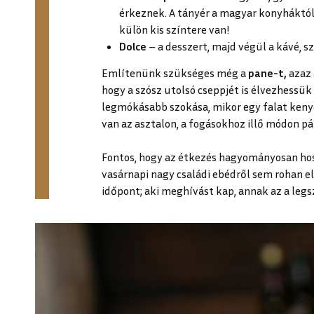
érkeznek. A tányér a magyar konyháktó
külön kis színtere van!
Dolce
– a desszert, majd végül a kávé, s
Említenünk szükséges még a
pane-t,
azaz 
hogy a szósz utolsó cseppjét is élvezhessük (
legmókásabb szokása, mikor egy falat kenyér
van az asztalon, a fogásokhoz illő módon pá
Fontos, hogy az étkezés hagyományosan hoss
vasárnapi nagy családi ebédről sem rohan el
időpont; aki meghívást kap, annak az a legs