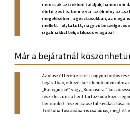
nem csak az ízekben találjuk, hanem min
életérzést is: benne van az élmény az asz
megélésében, a gesztusokban, az elegáns 
mellett folytatott, nagyívű beszélgetése
izgalmakkal teli, stílusos világába!
Már a bejáratnál köszönhetü
Az olasz éttermi etikett nagyon fontos része
bejáratban, érkezéskor illendő üdvözölni a
„Buongiorno!” vagy „Buonasera!” köszönéssel
része leszünk a bent tartózkodó közösségn
bennünket, hiszen az asztal kiválasztása inn
Trattoria Toscanában is családias, meghitt 