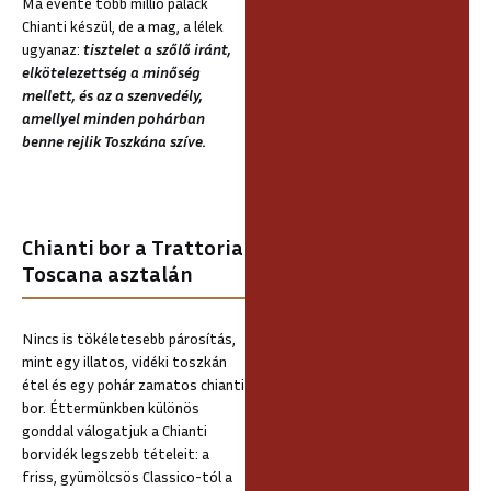
Ma évente több millió palack
Chianti készül, de a mag, a lélek
ugyanaz:
tisztelet a szőlő iránt,
elkötelezettség a minőség
mellett, és az a szenvedély,
amellyel minden pohárban
benne rejlik Toszkána szíve.
Chianti bor a Trattoria
Toscana asztalán
Nincs is tökéletesebb párosítás,
mint egy illatos, vidéki toszkán
étel és egy pohár zamatos chianti
bor. Éttermünkben különös
gonddal válogatjuk a Chianti
borvidék legszebb tételeit: a
friss, gyümölcsös Classico-tól a