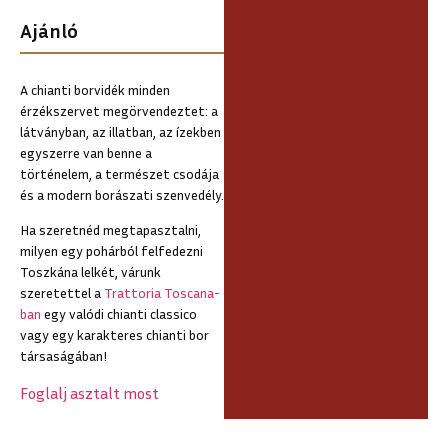
Ajánló
A chianti borvidék minden
érzékszervet megörvendeztet: a
látványban, az illatban, az ízekben
egyszerre van benne a
történelem, a természet csodája
és a modern borászati szenvedély.
Ha szeretnéd megtapasztalni,
milyen egy pohárból felfedezni
Toszkána lelkét, várunk
szeretettel a
Trattoria Toscana-
ban
egy valódi chianti classico
vagy egy karakteres chianti bor
társaságában!
Foglalj asztalt most