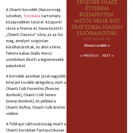
LEGJOBB OLASZ
ÉTTEREM
A Chianti borvidék Olaszország
BUDAPESTEN
szívében,
Toszkána
tartomány
MITŐL VÁLIK EGY
középvidékén terül el. Központi
TRATTORIA IGAZÁN
része a Firenze és Siena közötti
ELSŐRANGÚVÁ?
„Chianti Classico” zóna, ez az ősi
2026. február 19.
mag, amelyet szigorúan
Olvass tovább »
körülhatároltak, és ahol a híres
fekete kakas (Gallo Nero)
« PREVIOUS
NEXT »
szimbólum díszíti a legnemesebb
palackokat.
A borvidék azonban jóval nagyobb:
kiterjed további alrégiókra, mint a
Chianti Colli Fiorentini (firenzei
dombok), Chianti Colli Senesi
(sienai dombok), és például a
Chianti Rufina, Chianti Colli Aretini
vidékei.
A földrajzi változatosság miatt a
Chianti borokban fantasztikusan