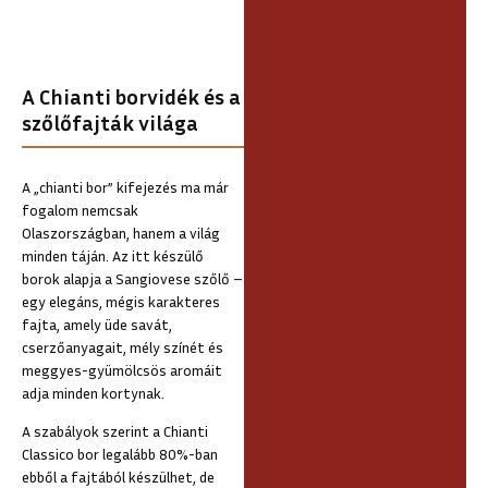
A Chianti borvidék és a
szőlőfajták világa
A „chianti bor” kifejezés ma már
fogalom nemcsak
Olaszországban, hanem a világ
minden táján. Az itt készülő
borok alapja a Sangiovese szőlő –
egy elegáns, mégis karakteres
fajta, amely üde savát,
cserzőanyagait, mély színét és
meggyes-gyümölcsös aromáit
adja minden kortynak.
A szabályok szerint a Chianti
Classico bor legalább 80%-ban
ebből a fajtából készülhet, de