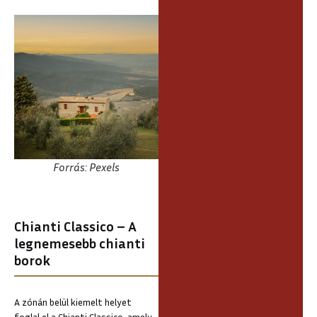
Forrás: Pexels
Chianti Classico – A
legnemesebb chianti
borok
A zónán belül kiemelt helyet
foglal el a Chianti Classico, amely