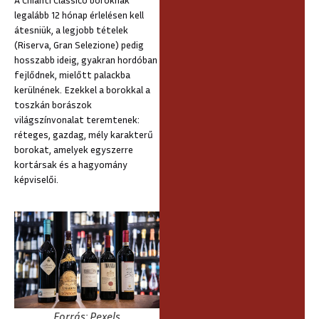
legalább 12 hónap érlelésen kell
átesniük, a legjobb tételek
(Riserva, Gran Selezione) pedig
hosszabb ideig, gyakran hordóban
fejlődnek, mielőtt palackba
kerülnének. Ezekkel a borokkal a
toszkán borászok
világszínvonalat teremtenek:
réteges, gazdag, mély karakterű
borokat, amelyek egyszerre
kortársak és a hagyomány
képviselői.
Forrás: Pexels