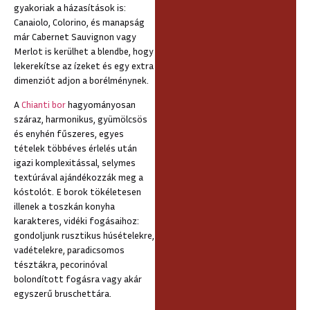
gyakoriak a házasítások is:
Canaiolo, Colorino, és manapság
már Cabernet Sauvignon vagy
Merlot is kerülhet a blendbe, hogy
lekerekítse az ízeket és egy extra
dimenziót adjon a borélménynek.
A
Chianti bor
hagyományosan
száraz, harmonikus, gyümölcsös
és enyhén fűszeres, egyes
tételek többéves érlelés után
igazi komplexitással, selymes
textúrával ajándékozzák meg a
kóstolót. E borok tökéletesen
illenek a toszkán konyha
karakteres, vidéki fogásaihoz:
gondoljunk rusztikus húsételekre,
vadételekre, paradicsomos
tésztákra, pecorinóval
bolondított fogásra vagy akár
egyszerű bruschettára.