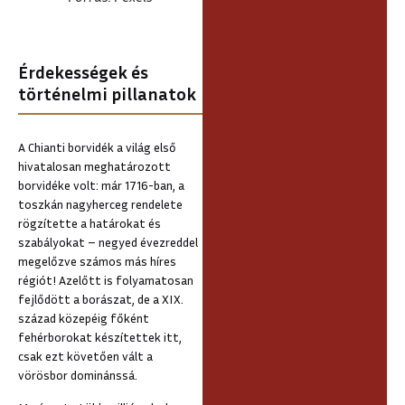
Érdekességek és
történelmi pillanatok
A Chianti borvidék a világ első
hivatalosan meghatározott
borvidéke volt: már 1716-ban, a
toszkán nagyherceg rendelete
rögzítette a határokat és
szabályokat – negyed évezreddel
megelőzve számos más híres
régiót! Azelőtt is folyamatosan
fejlődött a borászat, de a XIX.
század közepéig főként
fehérborokat készítettek itt,
csak ezt követően vált a
vörösbor dominánssá.