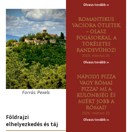
Olvass tovább »
ROMANTIKUS
VACSORA ÖTLETEK
– OLASZ
FOGÁSOKKAL, A
TÖKÉLETES
RANDEVÚHOZ!
2026. március 25.
Olvass tovább »
NÁPOLYI PIZZA
VAGY RÓMAI
PIZZA? MI A
Forrás: Pexels
KÜLÖNBSÉG ÉS
MIÉRT JOBB A
RÓMAI?
2026. március 10.
Földrajzi
Olvass tovább »
elhelyezkedés és táj