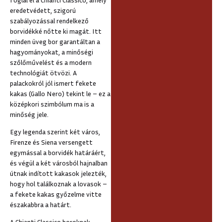
eredetvédett, szigorú
szabályozással rendelkező
borvidékké nőtte ki magát. Itt
minden üveg bor garantáltan a
hagyományokat, a minőségi
szőlőművelést és a modern
technológiát ötvözi. A
palackokról jól ismert fekete
kakas (Gallo Nero) tekint le – ez a
középkori szimbólum ma is a
minőség jele.
Egy legenda szerint két város,
Firenze és Siena versengett
egymással a borvidék határáért,
és végül a két városból hajnalban
útnak indított kakasok jelezték,
hogy hol találkoznak a lovasok –
a fekete kakas győzelme vitte
északabbra a határt.
A Chianti Classico boroknak