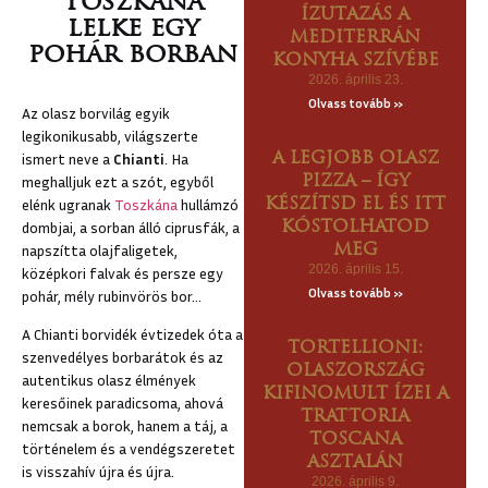
Toszkána
ÍZUTAZÁS A
U
lelke egy
MEDITERRÁN
pohár borban
ZKÁNÁBA
KONYHA SZÍVÉBE
2026. április 23.
CSOLAT
Olvass tovább »
Az olasz borvilág egyik
legikonikusabb, világszerte
ismert neve a
Chianti
. Ha
A LEGJOBB OLASZ
meghalljuk ezt a szót, egyből
PIZZA – ÍGY
elénk ugranak
Toszkána
hullámzó
KÉSZÍTSD EL ÉS ITT
dombjai, a sorban álló ciprusfák, a
KÓSTOLHATOD
napszítta olajfaligetek,
MEG
2026. április 15.
középkori falvak és persze egy
Olvass tovább »
pohár, mély rubinvörös bor…
A Chianti borvidék évtizedek óta a
TORTELLIONI:
szenvedélyes borbarátok és az
OLASZORSZÁG
autentikus olasz élmények
KIFINOMULT ÍZEI A
keresőinek paradicsoma, ahová
TRATTORIA
nemcsak a borok, hanem a táj, a
TOSCANA
történelem és a vendégszeretet
ASZTALÁN
is visszahív újra és újra.
2026. április 9.