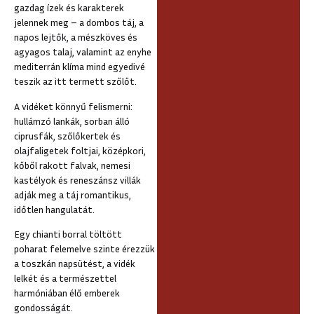
gazdag ízek és karakterek
jelennek meg – a dombos táj, a
napos lejtők, a mészköves és
agyagos talaj, valamint az enyhe
mediterrán klíma mind egyedivé
teszik az itt termett szőlőt.
A vidéket könnyű felismerni:
hullámzó lankák, sorban álló
ciprusfák, szőlőkertek és
olajfaligetek foltjai, középkori,
kőből rakott falvak, nemesi
kastélyok és reneszánsz villák
adják meg a táj romantikus,
időtlen hangulatát.
Egy chianti borral töltött
poharat felemelve szinte érezzük
a toszkán napsütést, a vidék
lelkét és a természettel
harmóniában élő emberek
gondosságát.