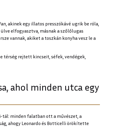
n, akinek egy illatos presszókávé ugrik be róla,
l ülve elfogyasztva, másnak a szőlőlugas
rsze vannak, akiket a toszkán konyha vesz le a
térség rejtett kincseit, séfek, vendégek,
osa, ahol minden utca egy
i-tál: minden falatban ott a művészet, a
ág, ahogy Leonardo és Botticelli örökítette