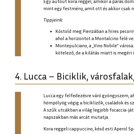
Egy autóút kora reggel, amikor a párás dom
mint egy festmény, amit ott és akkor csak 
Tippjeink:
Kóstold meg Pienzában a híres pecorin
ahol a horizontot a Montalcino felé ve
Montepulciano, a „Vino Nobile” város
kötelező, de a kilátás miatt is megéri i
4. Lucca – Biciklik, városfala
Lucca egy felfedezésre váró gyöngyszem, a
hömpölyög végig a biciklizők, családok és 
A szűk utcákban a világ legjobb focaccia-ját
napszakban más arcát mutatja.
Kora reggeli cappuccino, késő esti Aperol Sp