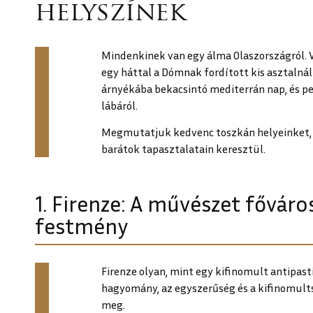
helyszínek
Mindenkinek van egy álma Olaszországról. Va
egy háttal a Dómnak fordított kis asztalná
árnyékába bekacsintó mediterrán nap, és pe
lábáról.
Megmutatjuk kedvenc toszkán helyeinket, e 
barátok tapasztalatain keresztül.
1. Firenze: A művészet fővár
festmény
Firenze olyan, mint egy kifinomult antipast
hagyomány, az egyszerűség és a kifinomults
meg.