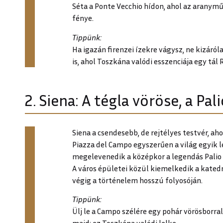
Séta a Ponte Vecchio hídon, ahol az aranymű
fénye.
Tippünk:
Ha igazán firenzei ízekre vágysz, ne kizáról
is, ahol Toszkána valódi esszenciája egy tál 
2. Siena: A tégla vöröse, a Pal
Siena a csendesebb, de rejtélyes testvér, ah
Piazza del Campo egyszerűen a világ egyik l
megelevenedik a középkor a legendás Palio
A város épületei közül kiemelkedik a kated
végig a történelem hosszú folyosóján.
Tippünk:
Ülj le a Campo szélére egy pohár vörösborral