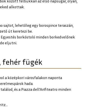
bok között felbukkan az első napsugár, olyan,
neked alkottak.
o sajtot, lehetőleg egy borospince teraszán,
zető út keretezi be.
a. Egyestés borkóstoló minden borkedvelőnek
de eljutni.
k, fehér fügék
hol a középkori városfalakon naponta
szerelmespárok hada.
 találod, és a Piazza dell’Anfiteatro minden
ritz…