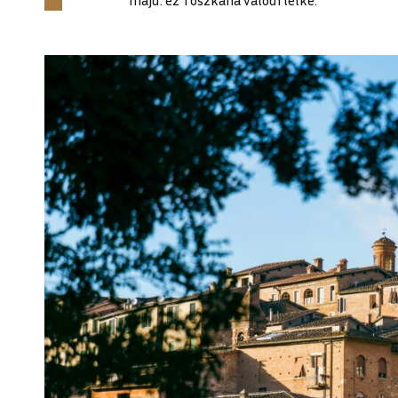
majd: ez Toszkána valódi lelke.