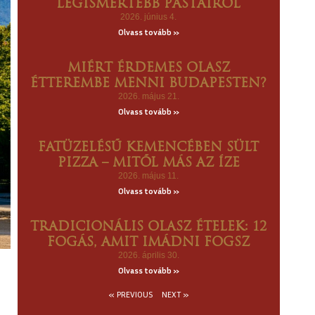
LEGISMERTEBB PASTÁIRÓL
2026. június 4.
Olvass tovább »
MIÉRT ÉRDEMES OLASZ
ÉTTEREMBE MENNI BUDAPESTEN?
2026. május 21.
Olvass tovább »
FATÜZELÉSŰ KEMENCÉBEN SÜLT
PIZZA – MITŐL MÁS AZ ÍZE
2026. május 11.
Olvass tovább »
TRADICIONÁLIS OLASZ ÉTELEK: 12
FOGÁS, AMIT IMÁDNI FOGSZ
2026. április 30.
Olvass tovább »
« PREVIOUS
NEXT »