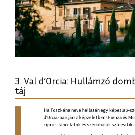
3. Val d’Orcia: Hullámzó domb
táj
Ha Toszkána neve hallatán egy képeslap-szer
d’Orcia-ban jársz képzeletben! Pienza és M
ciprus-láncolatok és szénabálák színesítik 