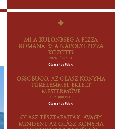
MI A KÜLÖNBSÉG A PIZZA
ROMANA ÉS A NÁPOLYI PIZZA
KÖZÖTT?
2026. július 13.
Olvass tovább »
OSSOBUCO, AZ OLASZ KONYHA
TÜRELEMMEL ÉRLELT
MESTERMŰVE
2026. június 10.
Olvass tovább »
OLASZ TÉSZTAFAJTÁK, AVAGY
MINDENT AZ OLASZ KONYHA