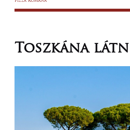
Pizza Romana
ITALLAP
KAPU
TOSZKÁNÁBA
Toszkána látn
KAPCSOLAT