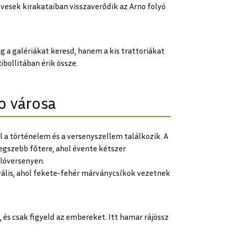
vesek kirakataiban visszaverődik az Arno folyó
ag a galériákat keresd, hanem a kis trattoriákat
Ribollitában érik össze.
io városa
ol a történelem és a versenyszellem találkozik. A
egszebb főtere, ahol évente kétszer
 lóversenyen.
rális, ahol fekete-fehér márványcsíkok vezetnek
, és csak figyeld az embereket. Itt hamar rájössz