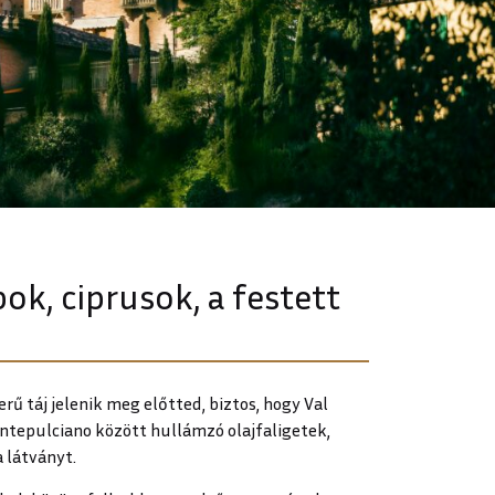
ok, ciprusok, a festett
ű táj jelenik meg előtted, biztos, hogy Val
ontepulciano között hullámzó olajfaligetek,
a látványt.