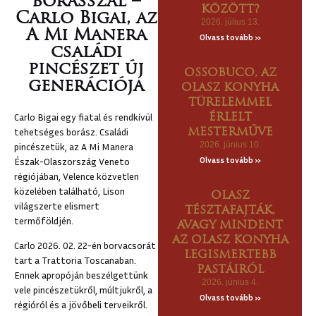
borásszal –
KÖZÖTT?
U
Carlo Bigai, az
2026. július 13.
A Mi Manera
ZKÁNÁBA
Olvass tovább »
családi
CSOLAT
pincészet új
OSSOBUCO, AZ
generációja
OLASZ KONYHA
TÜRELEMMEL
Carlo Bigai egy fiatal és rendkívül
ÉRLELT
tehetséges borász. Családi
MESTERMŰVE
2026. június 10.
pincészetük, az A Mi Manera
Olvass tovább »
Észak-Olaszország Veneto
régiójában, Velence közvetlen
közelében található, Lison
OLASZ
világszerte elismert
TÉSZTAFAJTÁK,
termőföldjén.
AVAGY MINDENT
AZ OLASZ KONYHA
Carlo 2026. 02. 22-én borvacsorát
LEGISMERTEBB
tart a Trattoria Toscanaban.
PASTÁIRÓL
Ennek apropóján beszélgettünk
2026. június 4.
vele pincészetükről, múltjukről, a
Olvass tovább »
régióról és a jövőbeli terveikről.