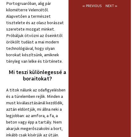
Portogruaróban, alig pár
« PREVIOUS
NEXT »
kilométerre Velencétől.
Alapvetően a természet
tisztelete és az olasz borászat
szeretete mozgat minket.
Próbáljuk ötvözni az őseinktől
örökölt tudást a mai modern
technológiával, hogy olyan
borokat készítsünk, amiknek
tényleg van lelke és története.
Mi teszi különlegessé a
boraitokat?
A titok nálunk az odafigyelésben
és a türelemben rejlik. Minden a
must kiválasztásánál kezdődik,
aztán eldöntjük, mi állna neki a
legjobban: az amfora, a fa, a
beton vagy épp a tartály. Nem
akarjuk megerőszakolni a bort,
inkább csak kísérjük az útján.