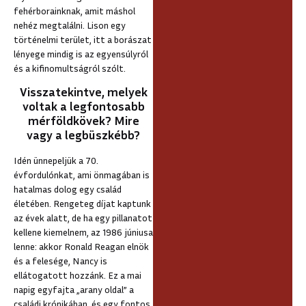
fehérborainknak, amit máshol
nehéz megtalálni. Lison egy
történelmi terület, itt a borászat
lényege mindig is az egyensúlyról
és a kifinomultságról szólt.
Visszatekintve, melyek
voltak a legfontosabb
mérföldkövek? Mire
vagy a legbüszkébb?
Idén ünnepeljük a 70.
évfordulónkat, ami önmagában is
hatalmas dolog egy család
életében. Rengeteg díjat kaptunk
az évek alatt, de ha egy pillanatot
kellene kiemelnem, az 1986 júniusa
lenne: akkor Ronald Reagan elnök
és a felesége, Nancy is
ellátogatott hozzánk. Ez a mai
napig egyfajta „arany oldal” a
családi krónikában, és egy fontos