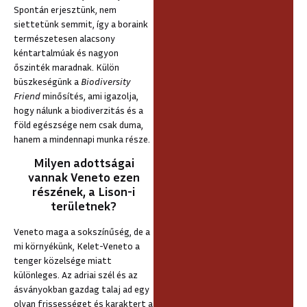
Spontán erjesztünk, nem
siettetünk semmit, így a boraink
természetesen alacsony
kéntartalmúak és nagyon
őszinték maradnak. Külön
büszkeségünk a
Biodiversity
Friend
minősítés, ami igazolja,
hogy nálunk a biodiverzitás és a
föld egészsége nem csak duma,
hanem a mindennapi munka része.
Milyen adottságai
vannak Veneto ezen
részének, a Lison-i
területnek?
Veneto maga a sokszínűség, de a
mi környékünk, Kelet-Veneto a
tenger közelsége miatt
különleges. Az adriai szél és az
ásványokban gazdag talaj ad egy
olyan frissességet és karaktert a