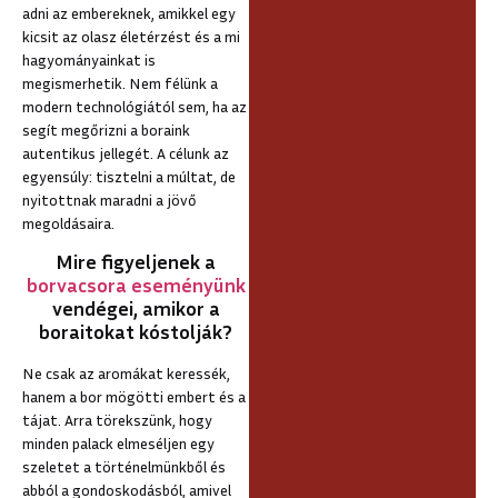
adni az embereknek, amikkel egy
kicsit az olasz életérzést és a mi
hagyományainkat is
megismerhetik. Nem félünk a
modern technológiától sem, ha az
segít megőrizni a boraink
autentikus jellegét. A célunk az
egyensúly: tisztelni a múltat, de
nyitottnak maradni a jövő
megoldásaira.
Mire figyeljenek a
borvacsora eseményünk
vendégei, amikor a
boraitokat kóstolják?
Ne csak az aromákat keressék,
hanem a bor mögötti embert és a
tájat. Arra törekszünk, hogy
minden palack elmeséljen egy
szeletet a történelmünkből és
abból a gondoskodásból, amivel