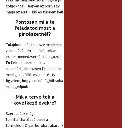
dolgokhoz – legyen az bor vagy
maga az élet – idő és türelem kell.
Pontosan mi a te
feladatod most a
pincészetnél?
Tulajdonosként persze mindenbe
van belátásom, de elsősorban
export menedzserként dolgozom.
Én felelek a nemzetközi
piacokért, de közben fél szemmel
mindig a szőlőt és a pincét is
figyelem, hogy a minőségből soha
ne engedjünk.
Mik a terveitek a
következő évekre?
Szeretnénk még
fenntarthatóbbá tenni a
termelést. Olyan borokat akarunk