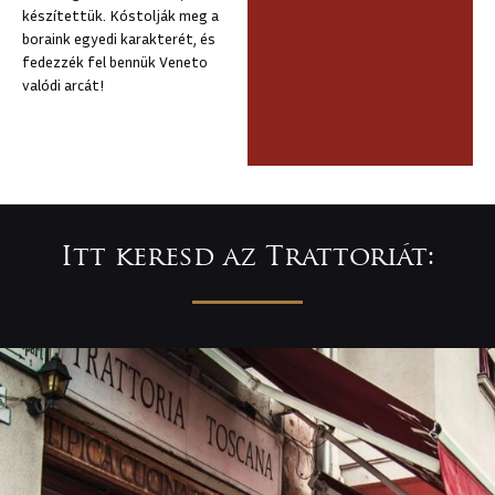
készítettük. Kóstolják meg a
boraink egyedi karakterét, és
fedezzék fel bennük Veneto
valódi arcát!
Itt keresd az Trattoriát: