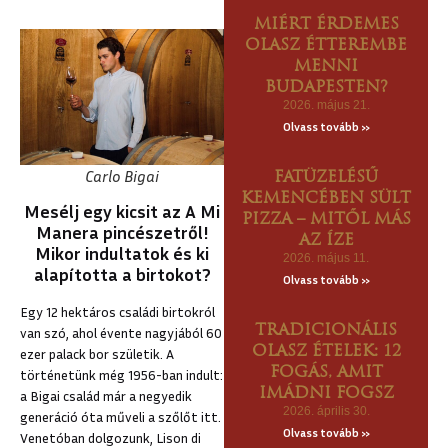
MIÉRT ÉRDEMES
OLASZ ÉTTEREMBE
MENNI
BUDAPESTEN?
2026. május 21.
Olvass tovább »
Carlo Bigai
FATÜZELÉSŰ
KEMENCÉBEN SÜLT
Mesélj egy kicsit az A Mi
PIZZA – MITŐL MÁS
Manera pincészetről!
AZ ÍZE
Mikor indultatok és ki
2026. május 11.
alapította a birtokot?
Olvass tovább »
Egy 12 hektáros családi birtokról
TRADICIONÁLIS
van szó, ahol évente nagyjából 60
OLASZ ÉTELEK: 12
ezer palack bor születik. A
FOGÁS, AMIT
történetünk még 1956-ban indult:
IMÁDNI FOGSZ
a Bigai család már a negyedik
2026. április 30.
generáció óta műveli a szőlőt itt.
Olvass tovább »
Venetóban dolgozunk, Lison di