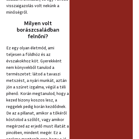
visszaigazolás volt nekünk a
minőségről.
Milyen volt
borászcsaládban
felnőni?
Ez egy olyan életmód, ami
teljesen a földhöz és az
évszakokhoz köt. Gyerekként
nem könyvekből tanulod a
természetet: látod a tavaszi
metszést, a nyári munkát, aztán
jön a szüret izgalma, végül a téli
pihenő. Korán megtanulod, hogy a
kezed bizony koszos lesz, a
reggelek pedig korán kezdődnek.
De az a pillanat, amikor a tőkéről
kóstolod a szőlőt, vagy amikor
megérzed az erjedő must illatát a
pincében, mindent megér. Ez a
szakma megtanít arra, hogy a jó