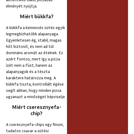
élményét nyújtja.
Miért bükkfa?
A bükkfa a kemencés sütés egyik
legmegbízhatóbb alapanyaga.
Egyenletesen ég, stabil, magas
hőt biztosít, és nem ad túl
domináns aromát az ételnek. Ez
azért fontos, mert így a pizza
ízét nem a füst, hanem az
alapanyagok és a tészta
karaktere határozza meg. A
bükkfa tiszta, kontrollált égése
segít abban, hogy minden pizza
ugyanazt a minőséget képviselje.
Miért cseresznyefa-
chip?
A cseresznyefa-chips egy finom,
tudatos csavar a sütési