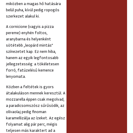
miközben a magas hő hatására
belül puha, kívül pedig ropogós
szerkezet alakul ki.
A cornicione (vagyis a pizza
pereme) enyhén foltos,
aranybarna és helyenként
sötétebb „leopárd mintás”
színezetet kap. Ez nem hiba,
hanem az egyik legfontosabb
jellegzetesség: a tökéletesen
forró, fatüzelésű kemence
lenyomata.
Közben a feltétek is gyors
átalakuláson mennek keresztül. A
mozzarella éppen csak megolvad,
a paradicsomszósz sűrűsödik, az
olívaolaj pedig finoman
karamellizálja az ízeket. Az egész
folyamat alig pár perc, mégis
teljesen más karaktert ad a