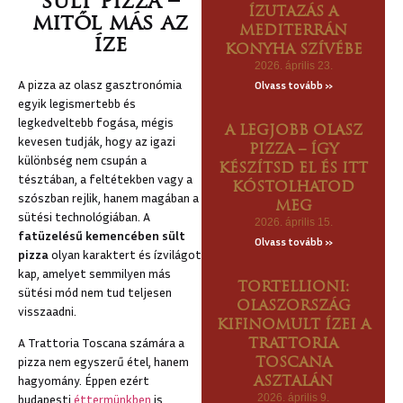
sült pizza –
ÍZUTAZÁS A
U
mitől más az
MEDITERRÁN
íze
ZKÁNÁBA
KONYHA SZÍVÉBE
2026. április 23.
CSOLAT
A pizza az olasz gasztronómia
Olvass tovább »
egyik legismertebb és
legkedveltebb fogása, mégis
A LEGJOBB OLASZ
kevesen tudják, hogy az igazi
PIZZA – ÍGY
különbség nem csupán a
KÉSZÍTSD EL ÉS ITT
tésztában, a feltétekben vagy a
KÓSTOLHATOD
szószban rejlik, hanem magában a
MEG
sütési technológiában. A
2026. április 15.
fatüzelésű kemencében sült
Olvass tovább »
pizza
olyan karaktert és ízvilágot
kap, amelyet semmilyen más
TORTELLIONI:
sütési mód nem tud teljesen
OLASZORSZÁG
visszaadni.
KIFINOMULT ÍZEI A
A Trattoria Toscana számára a
TRATTORIA
pizza nem egyszerű étel, hanem
TOSCANA
hagyomány. Éppen ezért
ASZTALÁN
budapesti
éttermünkben
is
2026. április 9.