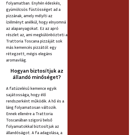
folyamatban. Enyhén édeskés,
gyümölcsös füstösséget ad a
pizzának, amely mélyíti az
ízélményt anélkül, hogy elnyomná
az alapanyagokat. Ez az apró
részlet az, ami megkülönbözteti a
Trattoria Toscana pizzáját sok
más kemencés pizzától: egy
rétegzett, mégis elegáns
aromavilág.
Hogyan biztosítjuk az
állandó minőséget?
A fatüzelésű kemence egyik
sajátossága, hogy élő
rendszerként működik. A hő és a
láng folyamatosan változik.
Ennek ellenére a Trattoria
Toscanában szigorú belső
folyamatokkal biztosítjuk az
állandóságot. A fa adagolása, a