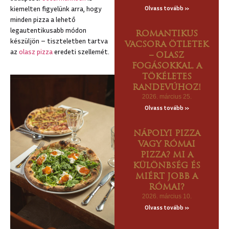
kiemelten figyelünk arra, hogy
Olvass tovább »
minden pizza a lehető
legautentikusabb módon
ROMANTIKUS
készüljön – tiszteletben tartva
VACSORA ÖTLETEK
az
olasz pizza
eredeti szellemét.
– OLASZ
FOGÁSOKKAL, A
TÖKÉLETES
RANDEVÚHOZ!
2026. március 25.
Olvass tovább »
NÁPOLYI PIZZA
VAGY RÓMAI
PIZZA? MI A
KÜLÖNBSÉG ÉS
MIÉRT JOBB A
RÓMAI?
2026. március 10.
Olvass tovább »