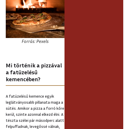
Forrás: Pexels
Mi történik a pizzával
a fatüzelésű
kemencében?
A fatüzelésű kemence egyik
leglátványosabb pillanata maga a
sütés. Amikor a pizza a forró kőre
kerül, szinte azonnal elkezd élni. A
tészta szélei pár másodperc alatt
felpuffadnak, levegőssé válnak,