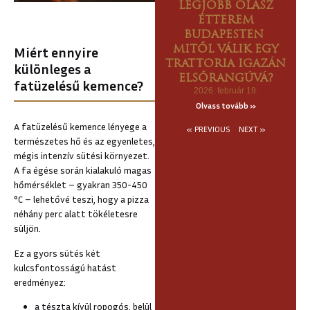
LEGJOBB OLASZ
ÉTTEREM
BUDAPESTEN
Miért ennyire
MITŐL VÁLIK EGY
TRATTORIA IGAZÁN
különleges a
ELSŐRANGÚVÁ?
fatüzelésű kemence?
2026. február 19.
Olvass tovább »
A fatüzelésű kemence lényege a
« PREVIOUS
NEXT »
természetes hő és az egyenletes,
mégis intenzív sütési környezet.
A fa égése során kialakuló magas
hőmérséklet – gyakran 350-450
°C – lehetővé teszi, hogy a pizza
néhány perc alatt tökéletesre
süljön.
Ez a gyors sütés két
kulcsfontosságú hatást
eredményez:
a tészta kívül ropogós, belül