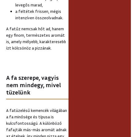
levegős marad,
a feltétek frissen, mégis
intenzíven összeolvadnak.
A fatűz nemcsak hőt ad, hanem
egy finom, természetes aromát
is, amely mélyebb, karakteresebb
ízt kölcsönöz a pizzának.
A fa szerepe, vagyis
nem mindegy, mivel
tüzelünk
A fatüzelésű kemencék világában
a fa minősége és típusa is
kulcsfontosságú. A különböző
fafajták más-más aromát adnak
az ételnek, így minden pizza egy