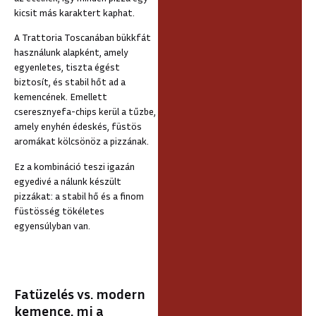
kicsit más karaktert kaphat.
A Trattoria Toscanában bükkfát
használunk alapként, amely
egyenletes, tiszta égést
biztosít, és stabil hőt ad a
kemencének. Emellett
cseresznyefa-chips kerül a tűzbe,
amely enyhén édeskés, füstös
aromákat kölcsönöz a pizzának.
Ez a kombináció teszi igazán
egyedivé a nálunk készült
pizzákat: a stabil hő és a finom
füstösség tökéletes
egyensúlyban van.
Fatüzelés vs. modern
kemence, mi a