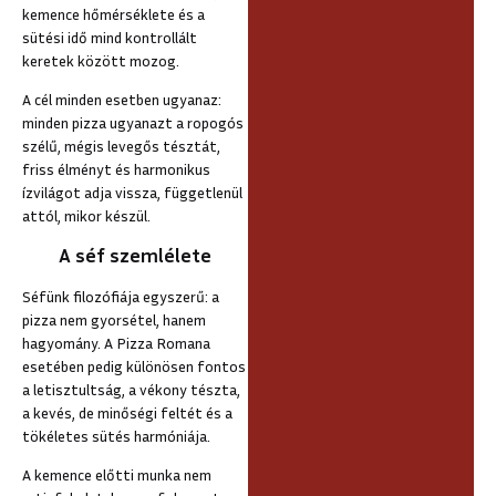
kemence hőmérséklete és a
sütési idő mind kontrollált
keretek között mozog.
A cél minden esetben ugyanaz:
minden pizza ugyanazt a ropogós
szélű, mégis levegős tésztát,
friss élményt és harmonikus
ízvilágot adja vissza, függetlenül
attól, mikor készül.
A séf szemlélete
Séfünk filozófiája egyszerű: a
pizza nem gyorsétel, hanem
hagyomány. A Pizza Romana
esetében pedig különösen fontos
a letisztultság, a vékony tészta,
a kevés, de minőségi feltét és a
tökéletes sütés harmóniája.
A kemence előtti munka nem