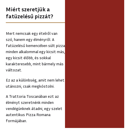
Miért szeretjük a
fatüzelésű pizzát?
Mert nemcsak egy ételről van
szó, hanem egy élményről. A
fatüzelésű kemencében sült pizza
minden alkalommal egy kicsit más,
egy kicsit élőbb, és sokkal
karakteresebb, mint bármely más
változat.
Ez az a különbség, amit nem lehet
utánozni, csak megkóstolni.
A Trattoria Toscanában ezt az
élményt szeretnénk minden
vendégünknek átadni, egy szelet
autentikus Pizza Romana
formájában.