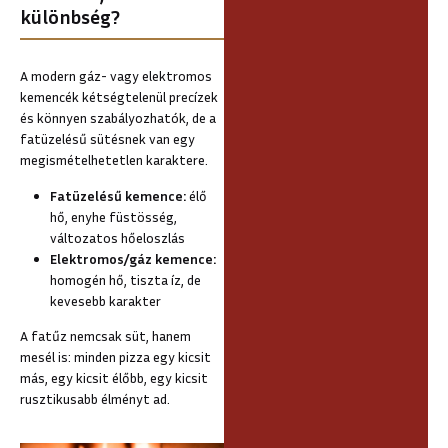
különbség?
A modern gáz- vagy elektromos
kemencék kétségtelenül precízek
és könnyen szabályozhatók, de a
fatüzelésű sütésnek van egy
megismételhetetlen karaktere.
Fatüzelésű kemence:
élő
hő, enyhe füstösség,
változatos hőeloszlás
Elektromos/gáz kemence:
homogén hő, tiszta íz, de
kevesebb karakter
A fatűz nemcsak süt, hanem
mesél is: minden pizza egy kicsit
más, egy kicsit élőbb, egy kicsit
rusztikusabb élményt ad.