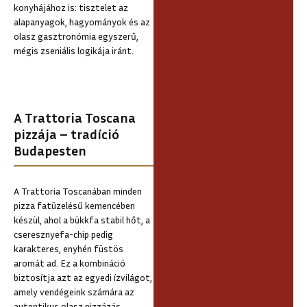
konyhájához is: tisztelet az
alapanyagok, hagyományok és az
olasz gasztronómia egyszerű,
mégis zseniális logikája iránt.
A Trattoria Toscana
pizzája – tradíció
Budapesten
A Trattoria Toscanában minden
pizza fatüzelésű kemencében
készül, ahol a bükkfa stabil hőt, a
cseresznyefa-chip pedig
karakteres, enyhén füstös
aromát ad. Ez a kombináció
biztosítja azt az egyedi ízvilágot,
amely vendégeink számára az
autentikus olasz pizzázás