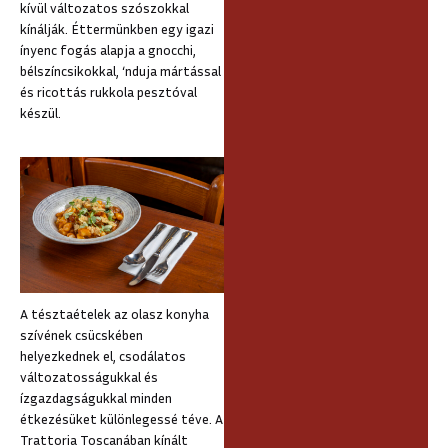
kívül változatos szószokkal
kínálják. Éttermünkben egy igazi
ínyenc fogás alapja a gnocchi,
bélszíncsikokkal, ‘nduja mártással
és ricottás rukkola pesztóval
készül.
A tésztaételek az olasz konyha
szívének csücskében
helyezkednek el, csodálatos
változatosságukkal és
ízgazdagságukkal minden
étkezésüket különlegessé téve. A
Trattoria Toscanában kínált