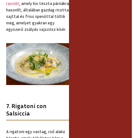
raviolit
, amely kis tészta párnákra
hasonlít, általában gazdag ricotta
sajttal és friss spenóttal töltik
meg, amelyet gyakran egy
egyszerű zsályás vajszósz kísér.
7. Rigatoni con
Salsiccia
A rigatoni egy vastag, cső alakú
tészta, amely tökéletes társ a