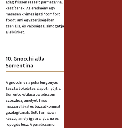
adag frissen reszelt parmezánnal
készítenek. Az eredmény egy
mesésen krémes igazi “comfort
food”, ami egyszerűségében
zseniális, és valósággal simogatja
a lelkünket.
10. Gnocchi alla
Sorrentina
A gnocchi, ez a puha burgonyás
tészta tökéletes alapot nyújt a
Sorrento-stílusú paradicsom
szószhoz, amelyet friss
mozzarellával és bazsalikommal
gazdagítanak. Sült formában
készül, amely így aranybarna és
ropogós lesz. A paradicsomon