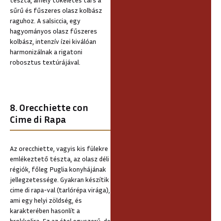
sűrű és fűszeres olasz kolbász
raguhoz. A salsiccia, egy
hagyományos olasz fűszeres
kolbász, intenzív ízei kiválóan
harmonizálnak a rigatoni
robosztus textúrájával.
8. Orecchiette con
Cime di Rapa
Az orecchiette, vagyis kis fülekre
emlékeztető tészta, az olasz déli
régiók, főleg Puglia konyhájának
jellegzetessége. Gyakran készítik
cime di rapa-val (tarlórépa virága),
ami egy helyi zöldség, és
karakterében hasonlít a
brokkolira. Ez az étel egyszerű, de