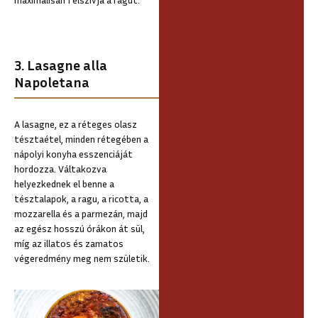
3. Lasagne alla
Napoletana
A lasagne, ez a réteges olasz
tésztaétel, minden rétegében a
nápolyi konyha esszenciáját
hordozza. Váltakozva
helyezkednek el benne a
tésztalapok, a ragu, a ricotta, a
mozzarella és a parmezán, majd
az egész hosszú órákon át sül,
míg az illatos és zamatos
végeredmény meg nem születik.