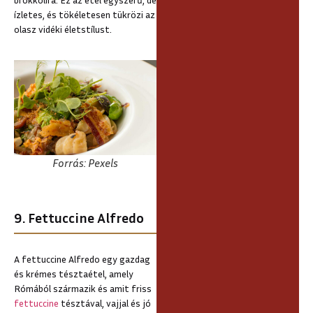
ízletes, és tökéletesen tükrözi az
olasz vidéki életstílust.
Forrás: Pexels
9. Fettuccine Alfredo
A fettuccine Alfredo egy gazdag
és krémes tésztaétel, amely
Rómából származik és amit friss
fettuccine
tésztával, vajjal és jó