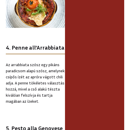
4. Penne all’Arrabbiata
Az arrabbiata szósz egy pikáns
paradicsom alapú szósz, amelynek
csípős ízét az apróra vágott chili
adja. A penne tökéletes választás
hozzá, mivel a cső alakú tészta
kiválóan felszívja és tartja
magában az ízeket.
5. Pesto alla Genovese