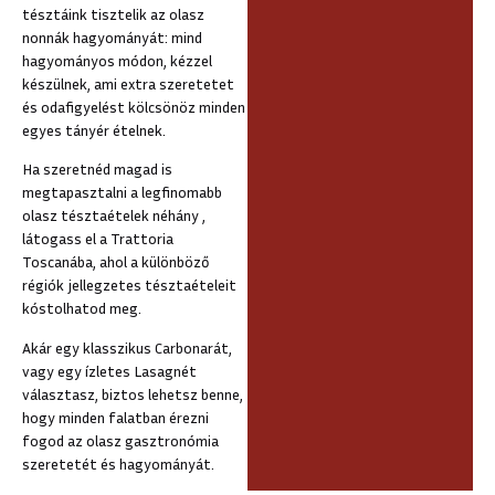
tésztáink tisztelik az olasz
nonnák hagyományát: mind
hagyományos módon, kézzel
készülnek, ami extra szeretetet
és odafigyelést kölcsönöz minden
egyes tányér ételnek.
Ha szeretnéd magad is
megtapasztalni a legfinomabb
olasz tésztaételek néhány ,
látogass el a Trattoria
Toscanába, ahol a különböző
régiók jellegzetes tésztaételeit
kóstolhatod meg.
Akár egy klasszikus Carbonarát,
vagy egy ízletes Lasagnét
választasz, biztos lehetsz benne,
hogy minden falatban érezni
fogod az olasz gasztronómia
szeretetét és hagyományát.