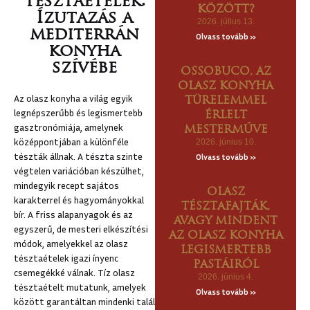
tésztaételek:
KÖZÖTT?
U
Ízutazás a
2026. július 13.
mediterrán
ZKÁNÁBA
Olvass tovább »
konyha
CSOLAT
szívébe
OSSOBUCO, AZ
OLASZ KONYHA
Az olasz konyha a világ egyik
TÜRELEMMEL
legnépszerűbb és legismertebb
ÉRLELT
gasztronómiája, amelynek
MESTERMŰVE
középpontjában a különféle
2026. június 10.
tészták állnak. A tészta szinte
Olvass tovább »
végtelen variációban készülhet,
mindegyik recept sajátos
OLASZ
karakterrel és hagyományokkal
TÉSZTAFAJTÁK,
bír. A friss alapanyagok és az
AVAGY MINDENT
egyszerű, de mesteri elkészítési
AZ OLASZ KONYHA
módok, amelyekkel az olasz
LEGISMERTEBB
tésztaételek igazi ínyenc
PASTÁIRÓL
csemegékké válnak. Tíz olasz
2026. június 4.
tésztaételt mutatunk, amelyek
Olvass tovább »
között garantáltan mindenki talál