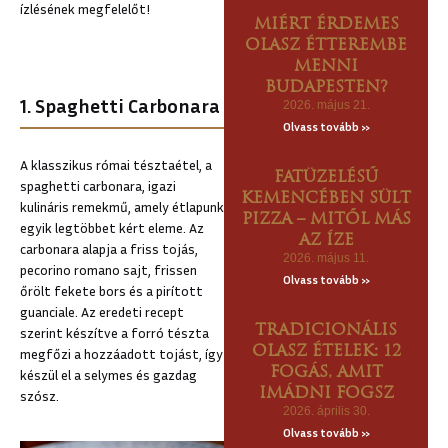
ízlésének megfelelőt!
MIÉRT ÉRDEMES
OLASZ ÉTTEREMBE
MENNI
BUDAPESTEN?
1. Spaghetti Carbonara
2026. május 21.
Olvass tovább »
A klasszikus római tésztaétel, a
FATÜZELÉSŰ
spaghetti carbonara, igazi
KEMENCÉBEN SÜLT
kulináris remekmű, amely étlapunk
PIZZA – MITŐL MÁS
egyik legtöbbet kért eleme. Az
AZ ÍZE
carbonara alapja a friss tojás,
2026. május 11.
pecorino romano sajt, frissen
Olvass tovább »
őrölt fekete bors és a pirított
guanciale. Az eredeti recept
TRADICIONÁLIS
szerint készítve a forró tészta
OLASZ ÉTELEK: 12
megfőzi a hozzáadott tojást, így
FOGÁS, AMIT
készül el a selymes és gazdag
IMÁDNI FOGSZ
szósz.
2026. április 30.
Olvass tovább »