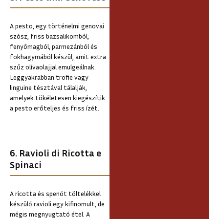
A pesto, egy történelmi genovai
szósz, friss bazsalikomból,
fenyőmagból, parmezánból és
fokhagymából készül, amit extra
szűz olívaolajjal emulgeálnak.
Leggyakrabban trofie vagy
linguine tésztával tálalják,
amelyek tökéletesen kiegészítik
a pesto erőteljes és friss ízét.
6. Ravioli di Ricotta e
Spinaci
A ricotta és spenót töltelékkel
készülő ravioli egy kifinomult, de
mégis megnyugtató étel. A