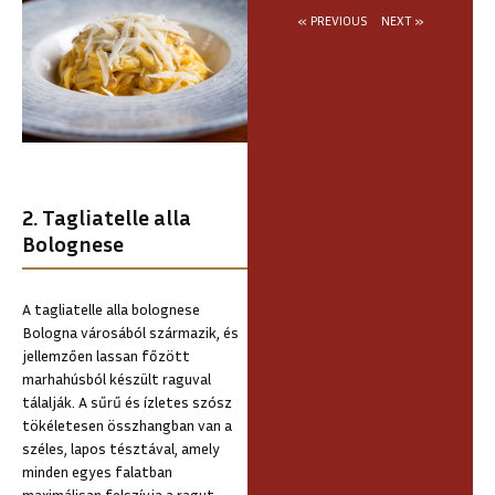
« PREVIOUS
NEXT »
2. Tagliatelle alla
Bolognese
A tagliatelle alla bolognese
Bologna városából származik, és
jellemzően lassan főzött
marhahúsból készült raguval
tálalják. A sűrű és ízletes szósz
tökéletesen összhangban van a
széles, lapos tésztával, amely
minden egyes falatban
maximálisan felszívja a ragut.