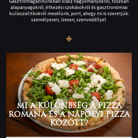
Gasztromagazinunkban olasz hagyományokról, toszkán
alapanyagokról, étkezési szokásokról és gasztronómiai
kulisszatitkokról mesélünk, pont, ahogy mi is szeretjük:
személyesen, ízesen, szenvedéllyel.
MI A KÜLÖNBSÉG A PIZZA
ROMANA ÉS A NÁPOLYI PIZZA
KÖZÖTT?