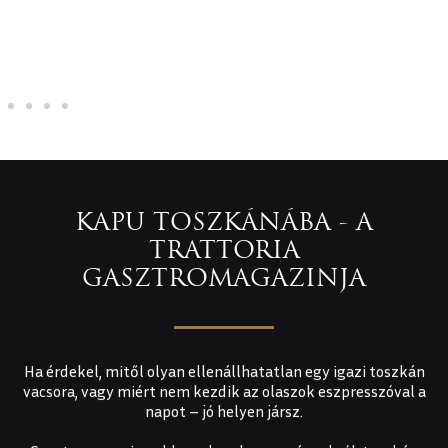
a
ra
k
i
KAPU TOSZKÁNÁBA - A
TRATTORIA
GASZTROMAGAZINJA
Ha érdekel, mitől olyan ellenállhatatlan egy igazi toszkán
vacsora, vagy miért nem kezdik az olaszok eszpresszóval a
napot – jó helyen jársz.