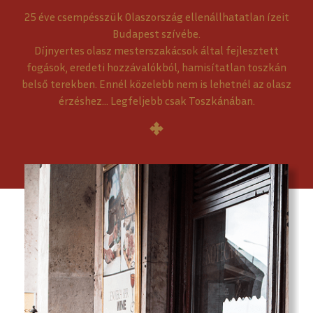
25 éve csempésszük Olaszország ellenállhatatlan ízeit
Budapest szívébe.
Díjnyertes olasz mesterszakácsok által fejlesztett
fogások, eredeti hozzávalókból, hamisítatlan toszkán
belső terekben. Ennél közelebb nem is lehetnél az olasz
érzéshez… Legfeljebb csak Toszkánában.