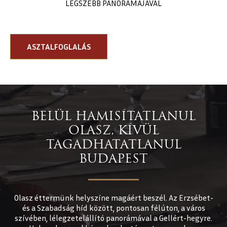
LEGSZEBB PANORÁMÁJÁVAL
ASZTALFOGLALÁS
BELÜL HAMISÍTATLANUL
OLASZ, KÍVÜL
TAGADHATATLANUL
BUDAPEST
Olasz éttermünk helyszíne magáért beszél. Az Erzsébet-
és a Szabadság híd között, pontosan félúton, a város
szívében, lélegzetelállító panorámával a Gellért-hegyre.