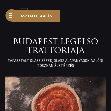
HU
ASZTALFOGLALÁS
BUDAPEST LEGELSŐ
TRATTORIÁJA
LDAL
TAPASZTALT OLASZ SÉFEK, OLASZ ALAPANYAGOK, VALÓDI
TTORIÁNK
TOSZKÁN ÉLETÉRZÉS
YHA
AP
LAP