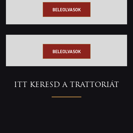
OLASZ TÉSZTAFAJTÁK, AVAGY
BELEOLVASOK
MINDENT AZ OLASZ KONYHA
LEGISMERTEBB PASTÁIRÓL
BELEOLVASOK
ITT KERESD A TRATTORIÁT