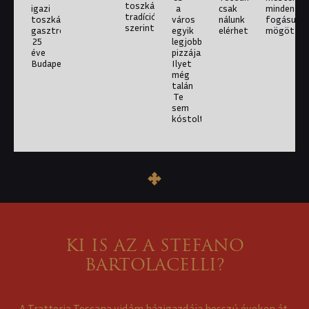
toszkán
igazi
a
csak
minden
tradíció
toszkán
város
nálunk
fogásunk
szerint.
gasztronómia,
egyik
elérhető.
mögött.
25
legjobb
éve
pizzája.
Budapesten.
Ilyet
még
talán
Te
sem
kóstoltál!
KI IS AZ A STEFANO
BARTOLACELLI?
A Trattoria Toscana vidám házigazdája hosszú éveken át,