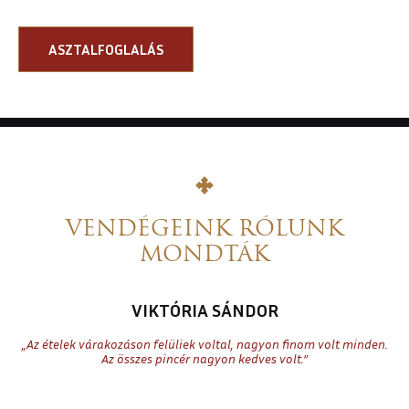
ASZTALFOGLALÁS
VENDÉGEINK RÓLUNK
MONDTÁK
VIKTÓRIA SÁNDOR
„Az ételek várakozáson felüliek voltal, nagyon finom volt minden.
„
Az összes pincér nagyon kedves volt.”
k
r