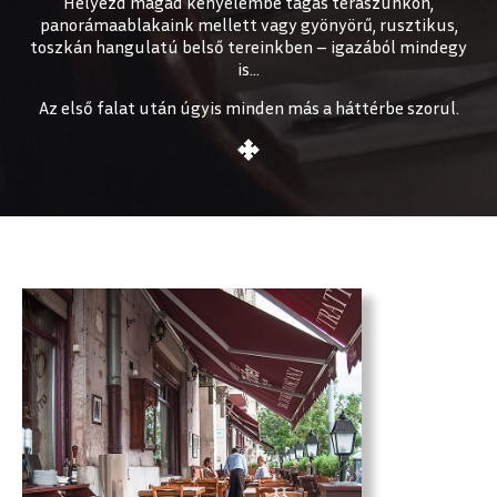
Helyezd magad kényelembe tágas teraszunkon,
panorámaablakaink mellett vagy gyönyörű, rusztikus,
toszkán hangulatú belső tereinkben – igazából mindegy
is…
Az első falat után úgyis minden más a háttérbe szorul.