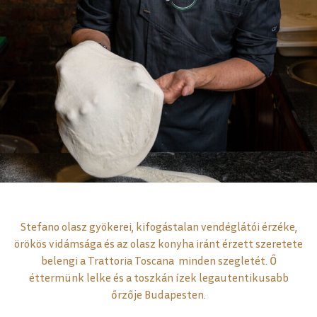
Stefano olasz gyökerei, kifogástalan vendéglátói érzéke,
örökös vidámsága és az olasz konyha iránt érzett szeretete
belengi a Trattoria Toscana minden szegletét. Ő
éttermünk lelke és a toszkán ízek legautentikusabb
őrzője Budapesten.